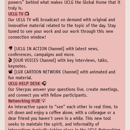
powers” behind what makes UCLG the Global Home that it
truly is.
UCLG TV 📺
Our UCLG TV will broadcast on demand with original and
innovative material related to the topic of the day. Stay
tuned to see your work and our work through this new
connection window!
🎥
[UCLG IN ACTION Channel]
with latest news,
conferences, campaigns and more.
🎬
[OUR VOICES Channel]
with key interviews, talks,
keynotes.
📽️
[LGR CARTOON NETWORK Channel]
with animated and
fun material.
UCLG HELP DESK
🎧
Our Sherpas answer your questions live, create meetings,
and connect you with fellow participants.
Networking HUB
💡
An interactive space to “see” each other in real time, to
sit down and enjoy a coffee alone, with a colleague or a
dear friend you haven´t seen in a while. This new tool
seeks to maintain the spirit, and informality of