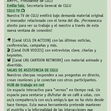
AMPPC, Presidente de CGLU
Emilia Saiz
, Secretaria General de CGLU
CGLU TV 📺
Nuestra TV de CGLU emitirá bajo demanda material original
e innovador relacionado con el tema del día. ¡Permanezca
atento para ver su trabajo y el nuestro a través de esta
nueva ventana de conexión!
🎥
[Canal UCLG IN ACTION]
con las últimas noticias,
conferencias, campañas y más.
🎬
[Canal OUR VOICES]
con entrevistas clave, charlas y
keynotes.
📽️
[Canal LRG CARTOON NETWORK]
con material animado y
divertido.
SALAS DE ASISTENCIA DE CGLU
Nuestros sherpas responden a sus preguntas en directo,
crean reuniones y le conectan con otros participantes.
HUB de trabajo en red
Un espacio interactivo para "vernos" en tiempo real. Un
espacio para sentarse y disfrutar de un café a solas, con
un/a compañero/a con un/a amigo/a que no ha visto desde
hace tiempo. Esta nueva herramienta pretende mantener
el espíritu y la informalidad de las interacciones que