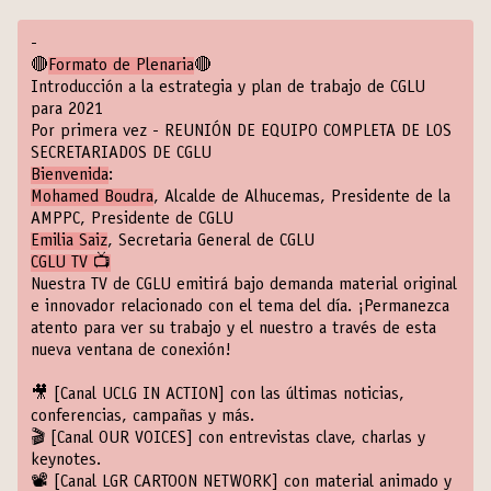
-
🔴
Formato de Plenaria
🔴
Introducción a la estrategia y plan de trabajo de CGLU
para 2021
Por primera vez - REUNIÓN DE EQUIPO COMPLETA DE LOS
SECRETARIADOS DE CGLU
Bienvenida
:
Mohamed Boudra
, Alcalde de Alhucemas, Presidente de la
AMPPC, Presidente de CGLU
Emilia Saiz
, Secretaria General de CGLU
CGLU TV 📺
Nuestra TV de CGLU emitirá bajo demanda material original
e innovador relacionado con el tema del día. ¡Permanezca
atento para ver su trabajo y el nuestro a través de esta
nueva ventana de conexión!
🎥
[Canal UCLG IN ACTION]
con las últimas noticias,
conferencias, campañas y más.
🎬
[Canal OUR VOICES]
con entrevistas clave, charlas y
keynotes.
📽️
[Canal LGR CARTOON NETWORK]
con material animado y