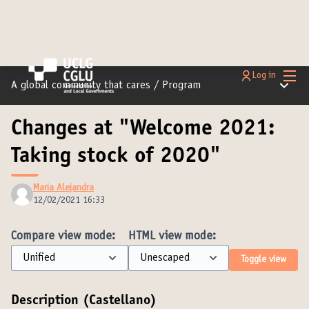
Main
Log in
Main m
A global community that cares
/
Program
Changes at "Welcome 2021:
Taking stock of 2020"
Maria Alejandra
12/02/2021 16:33
Compare view mode:
HTML view mode:
Toggle view
Description (Castellano)