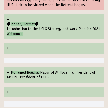
interactions typically taking place in the UCLG Networking
HUB. Link to be shared when the Retreat begins.
+
🔴
Plenary Format
🔴
Introduction to the UCLG Strategy and Work Plan for 2021
Welcome:
+
+
Mohamed Boudra,
Mayor of Al Hoceima, President of
AMPPC, President of UCLG
+