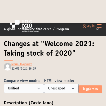
Main
Log in
Main m
A global community that cares
/
Program
Changes at "Welcome 2021:
Taking stock of 2020"
Maria Alejandra
12/02/2021 16:19
Compare view mode:
HTML view mode:
Toggle view
Description (Castellano)