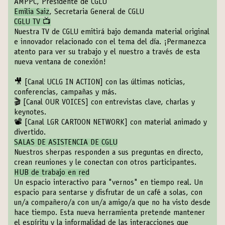
AMPPC, Presidente de CGLU
Emilia Saiz
, Secretaria General de CGLU
CGLU TV 📺
Nuestra TV de CGLU emitirá bajo demanda material original
e innovador relacionado con el tema del día. ¡Permanezca
atento para ver su trabajo y el nuestro a través de esta
nueva ventana de conexión!
🎥
[Canal UCLG IN ACTION]
con las últimas noticias,
conferencias, campañas y más.
🎬
[Canal OUR VOICES]
con entrevistas clave, charlas y
keynotes.
📽️
[Canal LGR CARTOON NETWORK]
con material animado y
divertido.
SALAS DE ASISTENCIA DE CGLU
Nuestros sherpas responden a sus preguntas en directo,
crean reuniones y le conectan con otros participantes.
HUB de trabajo en red
Un espacio interactivo para "vernos" en tiempo real. Un
espacio para sentarse y disfrutar de un café a solas, con
un/a compañero/a con un/a amigo/a que no ha visto desde
hace tiempo. Esta nueva herramienta pretende mantener
el espíritu y la informalidad de las interacciones que