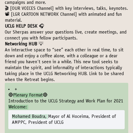
campaigns and more.
🎬
[OUR VOICES Channel]
with key interviews, talks, keynotes.
📽️
[LGR CARTOON NETWORK Channel]
with animated and fun
material.
UCLG HELP DESK
🎧
Our Sherpas answer your questions live, create meetings, and
connect you with fellow participants.
Networking HUB
💡
An interactive space to “see” each other in real time, to sit
down and enjoy a coffee alone, with a colleague or a dear
friend you haven´t seen in a while. This new tool seeks to
maintain the spirit, and informality of interactions typically
taking place in the UCLG Networking HUB. Link to be shared
when the Retreat begins.
+
🔴
Plenary Format
🔴
Introduction to the UCLG Strategy and Work Plan for 2021
Welcome:
Mohamed Boudra,
Mayor of Al Hoceima, President of
AMPPC, President of UCLG