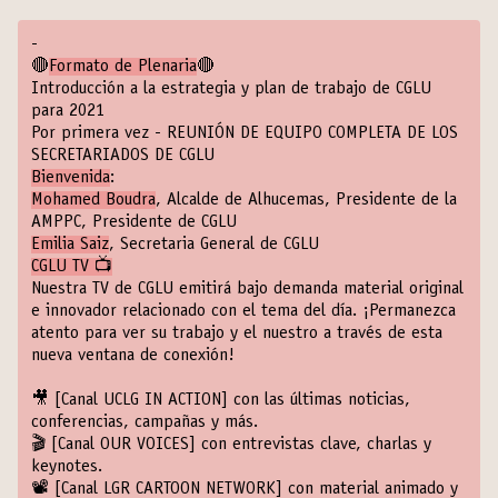
-
🔴
Formato de Plenaria
🔴
Introducción a la estrategia y plan de trabajo de CGLU
para 2021
Por primera vez - REUNIÓN DE EQUIPO COMPLETA DE LOS
SECRETARIADOS DE CGLU
Bienvenida
:
Mohamed Boudra
, Alcalde de Alhucemas, Presidente de la
AMPPC, Presidente de CGLU
Emilia Saiz
, Secretaria General de CGLU
CGLU TV 📺
Nuestra TV de CGLU emitirá bajo demanda material original
e innovador relacionado con el tema del día. ¡Permanezca
atento para ver su trabajo y el nuestro a través de esta
nueva ventana de conexión!
🎥
[Canal UCLG IN ACTION]
con las últimas noticias,
conferencias, campañas y más.
🎬
[Canal OUR VOICES]
con entrevistas clave, charlas y
keynotes.
📽️
[Canal LGR CARTOON NETWORK]
con material animado y