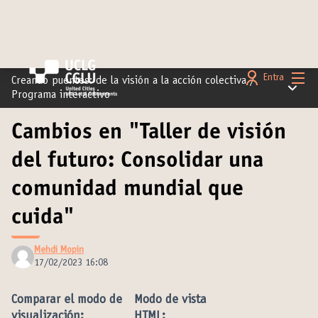
Menú 
Entra
Creando puentes: de la visión a la acción colectiva
/
Menú pr
Programa interactivo
Cambios en "Taller de visión
del futuro: Consolidar una
comunidad mundial que
cuida"
Mehdi Mopin
17/02/2023 16:08
Comparar el modo de
Modo de vista
visualización:
HTML: