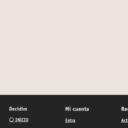
Decidim
Mi cuenta
Re
⚪️ INICIO
Entra
Act