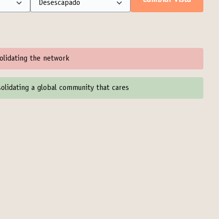
Cambiar vista
olidating the network
olidating a global community that cares