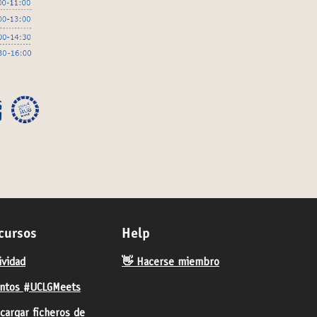
cursos
Help
ividad
👋 Hacerse miembro
ntos #UCLGMeets
cargar ficheros de