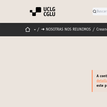
Inicio
Menú principal
/
➜ NOSOTRAS NOS REUNIMOS
/
Crean
A con
detall
este 