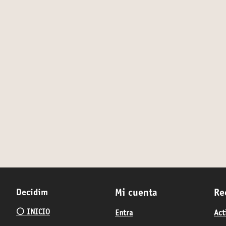
Decidim
Mi cuenta
Re
⚪️ INICIO
Entra
Act