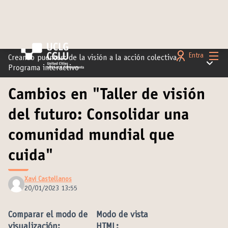
Menú 
Entra
Creando puentes: de la visión a la acción colectiva
/
Menú pr
Programa interactivo
Cambios en "Taller de visión
del futuro: Consolidar una
comunidad mundial que
cuida"
Xavi Castellanos
20/01/2023 13:55
Comparar el modo de
Modo de vista
visualización:
HTML: