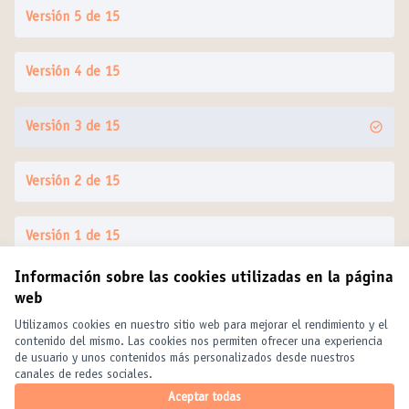
Versión 5 de 15
Versión 4 de 15
Versión 3 de 15
Versión 2 de 15
Versión 1 de 15
Información sobre las cookies utilizadas en la página
web
Términos y condiciones de uso
Configuración de cookies
Utilizamos cookies en nuestro sitio web para mejorar el rendimiento y el
United Cities and Local Governments en X
United Cities and Local Governments en Facebook
United Cities and Local Governments en YouTube
contenido del mismo. Las cookies nos permiten ofrecer una experiencia
de usuario y unos contenidos más personalizados desde nuestros
(Enlace externo)
(Enlace externo)
(Enlace externo)
Castellano
canales de redes sociales.
Elegir el idioma
Choose language
Choisir la langue
Aceptar todas