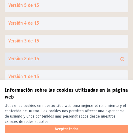
Versión 5 de 15
Versión 4 de 15
Versión 3 de 15
Versión 2 de 15
Versión 1 de 15
Información sobre las cookies utilizadas en la página
web
Términos y condiciones de uso
Configuración de cookies
Utilizamos cookies en nuestro sitio web para mejorar el rendimiento y el
United Cities and Local Governments en X
United Cities and Local Governments en Facebook
United Cities and Local Governments en YouTube
contenido del mismo. Las cookies nos permiten ofrecer una experiencia
de usuario y unos contenidos más personalizados desde nuestros
(Enlace externo)
(Enlace externo)
(Enlace externo)
Castellano
canales de redes sociales.
Elegir el idioma
Choose language
Choisir la langue
Aceptar todas