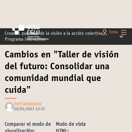
Menú 
Entra
Creando puentes: de la visión a la acción colectiva
/
Menú pr
Programa interactivo
Cambios en "Taller de visión
del futuro: Consolidar una
comunidad mundial que
cuida"
Xavi Castellanos
20/01/2023 13:33
Comparar el modo de
Modo de vista
visualización:
HTML: