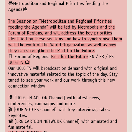
🔵Metropolitan and Regional Priorities feeding the
Agenda🔵
The Session on “Metropolitan and Regional Priorities
feeding the Agenda” will be led by Metropolis and the
Forum of Regions, and will address the key priorities
identified by these sections and how to synchronise them
with the work of the World Organization as well as how
they can strengthen the Pact for the Future.
📑 Forum of Regions:
Pact for the Future
EN
/
FR
/
ES
UCLG TV 📺
Our UCLG TV will broadcast on demand with original and
innovative material related to the topic of the day. Stay
tuned to see your work and our work through this new
connection window!
🎥
[UCLG IN ACTION Channel]
with latest news,
conferences, campaigns and more.
🎬
[OUR VOICES Channel]
with key interviews, talks,
keynotes.
📽️
[LRG CARTOON NETWORK Channel]
with animated and
fun material.