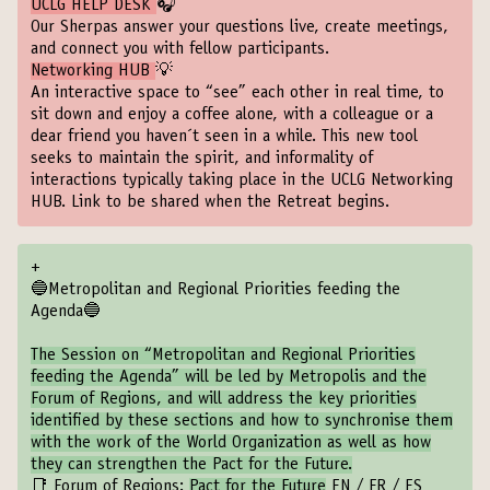
UCLG HELP DESK
🎧
Our Sherpas answer your questions live, create meetings,
and connect you with fellow participants.
Networking HUB
💡
An interactive space to “see” each other in real time, to
sit down and enjoy a coffee alone, with a colleague or a
dear friend you haven´t seen in a while. This new tool
seeks to maintain the spirit, and informality of
interactions typically taking place in the UCLG Networking
HUB. Link to be shared when the Retreat begins.
+
🔵Metropolitan and Regional Priorities feeding the
Agenda🔵
The Session on “Metropolitan and Regional Priorities
feeding the Agenda” will be led by Metropolis and the
Forum of Regions, and will address the key priorities
identified by these sections and how to synchronise them
with the work of the World Organization as well as how
they can strengthen the Pact for the Future.
📑 Forum of Regions:
Pact for the Future
EN
/
FR
/
ES