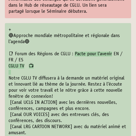
dans le Hub de réseautage de CGLU. Un lien sera
partagé lorsque le Séminaire débutera.
+
🔵Approche mondiale métropolitaine et régionale dans
l'agenda🔵
📑 Forum des Régions de CGLU :
Pacte pour l'avenir
EN
/
FR
/
ES
CGLU TV
📺
Notre CGLU TV diffusera à la demande un matériel original
et innovant lié au thème de la journée. Restez à l'écoute
pour voir votre travail et le nôtre grâce à cette nouvelle
fenêtre de connexion!
[Canal UCLG IN ACTION]
avec les dernières nouvelles,
conférences, campagnes et plus encore.
[Canal OUR VOICES]
avec des entrevues clés, des
conférences, des discours.
️ [Canal LRG CARTOON NETWORK]
avec du matériel animé et
amusant.