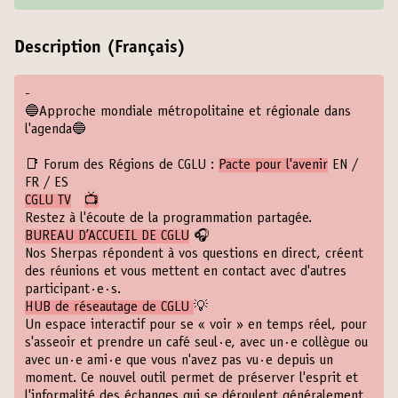
Description (Français)
-
🔵Approche mondiale métropolitaine et régionale dans
l'agenda🔵
📑 Forum des Régions de CGLU :
Pacte pour l'avenir
EN
/
FR
/
ES
CGLU TV
📺
Restez à l'écoute de la programmation partagée.
BUREAU D’ACCUEIL DE CGLU
🎧
Nos Sherpas répondent à vos questions en direct, créent
des réunions et vous mettent en contact avec d'autres
participant·e·s.
HUB de réseautage de CGLU
💡
Un espace interactif pour se « voir » en temps réel, pour
s'asseoir et prendre un café seul·e, avec un·e collègue ou
avec un·e ami·e que vous n'avez pas vu·e depuis un
moment. Ce nouvel outil permet de préserver l'esprit et
l'informalité des échanges qui se déroulent généralement