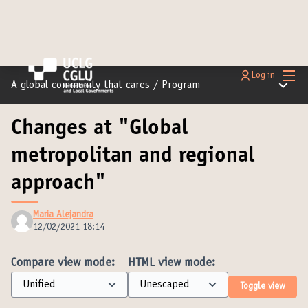
Main
Log in
Main m
A global community that cares
/
Program
Changes at "Global
metropolitan and regional
approach"
Maria Alejandra
12/02/2021 18:14
Compare view mode:
HTML view mode:
Toggle view