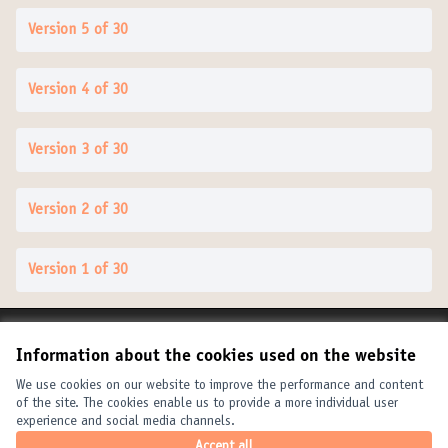
Version 5 of 30
Version 4 of 30
Version 3 of 30
Version 2 of 30
Version 1 of 30
Terms of Service
Information about the cookies used on the website
Cookie settings
United Cities and Local Governments at X
United Cities and Local Governments at Facebook
United Cities and Local Governments at YouTube
We use cookies on our website to improve the performance and content
of the site. The cookies enable us to provide a more individual user
(External link)
(External link)
(External link)
English
experience and social media channels.
Elegir el idioma
Choose language
Choisir la langue
Accept all