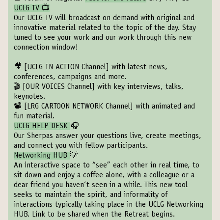
UCLG TV 📺
Our UCLG TV will broadcast on demand with original and
innovative material related to the topic of the day. Stay
tuned to see your work and our work through this new
connection window!
🎥
[UCLG IN ACTION Channel]
with latest news,
conferences, campaigns and more.
🎬
[OUR VOICES Channel]
with key interviews, talks,
keynotes.
📽️
[LRG CARTOON NETWORK Channel]
with animated and
fun material.
UCLG HELP DESK
🎧
Our Sherpas answer your questions live, create meetings,
and connect you with fellow participants.
Networking HUB
💡
An interactive space to “see” each other in real time, to
sit down and enjoy a coffee alone, with a colleague or a
dear friend you haven´t seen in a while. This new tool
seeks to maintain the spirit, and informality of
interactions typically taking place in the UCLG Networking
HUB. Link to be shared when the Retreat begins.