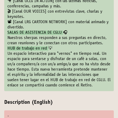
🎥
[Canal UCLG IN ACTION]
con las últimas noticias,
conferencias, campañas y más.
🎬
[Canal OUR VOICES]
con entrevistas clave, charlas y
keynotes.
📽️
[Canal LRG CARTOON NETWORK]
con material animado y
divertido.
SALAS DE ASISTENCIA DE CGLU
🎧
Nuestros sherpas responden a sus preguntas en directo,
crean reuniones y le conectan con otros participantes.
HUB de trabajo en red
💡
Un espacio interactivo para "vernos" en tiempo real. Un
espacio para sentarse y disfrutar de un café a solas, con
un/a compañero/a con un/a amigo/a que no ha visto desde
hace tiempo. Esta nueva herramienta pretende mantener
el espíritu y la informalidad de las interacciones que
suelen tener lugar en el HUB de trabajo en red de CGLU. El
enlace se compartirá cuando comience el Retiro.
Description (English)
-