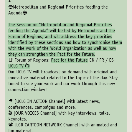
+
🔵Metropolitan and Regional Priorities feeding the
Agenda🔵
The Session on “Metropolitan and Regional Priorities
feeding the Agenda” will be led by Metropolis and the
Forum of Regions, and will address the key priorities
identified by these sections and how to synchronise them
with the work of the World Organization as well as how
they can strengthen the Pact for the Future.
📑 Forum of Regions:
Pact for the Future
EN
/
FR
/
ES
UCLG TV 📺
Our UCLG TV will broadcast on demand with original and
innovative material related to the topic of the day. Stay
tuned to see your work and our work through this new
connection window!
🎥
[UCLG IN ACTION Channel]
with latest news,
conferences, campaigns and more.
🎬
[OUR VOICES Channel]
with key interviews, talks,
keynotes.
📽️
[LGR CARTOON NETWORK Channel]
with animated and
fun material.