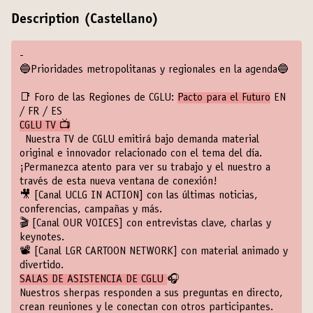
Description (Castellano)
-
🔵Prioridades metropolitanas y regionales en la agenda🔵
📑 Foro de las Regiones de CGLU:
Pacto para el Futuro
EN
/
FR
/
ES
CGLU TV 📺
Nuestra TV de CGLU emitirá bajo demanda material
original e innovador relacionado con el tema del día.
¡Permanezca atento para ver su trabajo y el nuestro a
través de esta nueva ventana de conexión!
🎥
[Canal UCLG IN ACTION]
con las últimas noticias,
conferencias, campañas y más.
🎬
[Canal OUR VOICES]
con entrevistas clave, charlas y
keynotes.
📽️
[Canal LGR CARTOON NETWORK]
con material animado y
divertido.
SALAS DE ASISTENCIA DE CGLU
🎧
Nuestros sherpas responden a sus preguntas en directo,
crean reuniones y le conectan con otros participantes.