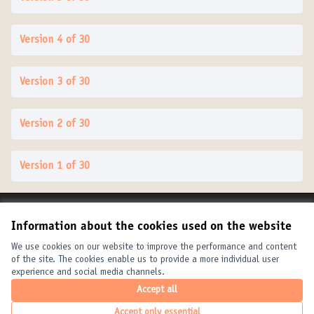
Version 4 of 30
Version 3 of 30
Version 2 of 30
Version 1 of 30
Terms of Service
Information about the cookies used on the website
Cookie settings
United Cities and Local Governments at X
United Cities and Local Governments at Facebook
United Cities and Local Governments at YouTube
We use cookies on our website to improve the performance and content
of the site. The cookies enable us to provide a more individual user
(External link)
(External link)
(External link)
English
experience and social media channels.
Elegir el idioma
Choose language
Choisir la langue
Accept all
Accept only essential