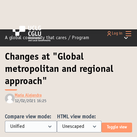
Main
Log in
Main m
A global community that cares
/
Program
Changes at "Global
metropolitan and regional
approach"
Maria Alejandra
12/02/2021 16:25
Compare view mode:
HTML view mode:
Toggle view