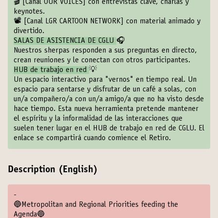
🎬
[Canal OUR VOICES]
con entrevistas clave, charlas y
keynotes.
📽️
[Canal LGR CARTOON NETWORK]
con material animado y
divertido.
SALAS DE ASISTENCIA DE CGLU
🎧
Nuestros sherpas responden a sus preguntas en directo,
crean reuniones y le conectan con otros participantes.
HUB de trabajo en red
💡
Un espacio interactivo para "vernos" en tiempo real. Un
espacio para sentarse y disfrutar de un café a solas, con
un/a compañero/a con un/a amigo/a que no ha visto desde
hace tiempo. Esta nueva herramienta pretende mantener
el espíritu y la informalidad de las interacciones que
suelen tener lugar en el HUB de trabajo en red de CGLU. El
enlace se compartirá cuando comience el Retiro.
Description (English)
-
🔵Metropolitan and Regional Priorities feeding the
Agenda🔵