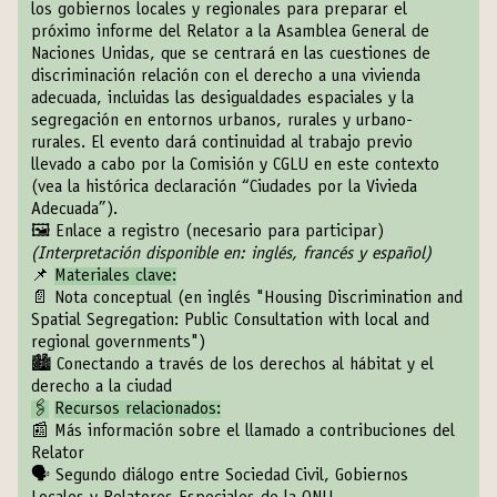
los gobiernos locales y regionales para preparar el
próximo informe del Relator a la Asamblea General de
Naciones Unidas, que se centrará en las cuestiones de
discriminación relación con el derecho a una vivienda
adecuada, incluidas las desigualdades espaciales y la
segregación en entornos urbanos, rurales y urbano-
rurales. El evento dará continuidad al trabajo previo
llevado a cabo por la Comisión y CGLU en este contexto
(vea la histórica declaración “
Ciudades por la Vivieda
Adecuada
”).
🖼️
Enlace a registro (necesario para participar)
(Interpretación disponible en: inglés, francés y español)
📌
Materiales clave:
📄
Nota conceptual
(en inglés "Housing Discrimination and
Spatial Segregation: Public Consultation with local and
regional governments")
🏙
Conectando a través de los derechos al hábitat y el
derecho a la ciudad
🖇
Recursos relacionados:
📰
Más información sobre el llamado a contribuciones del
Relator
🗣
Segundo diálogo entre Sociedad Civil, Gobiernos