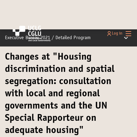
Main
Log in
Main m
Executive Bureau 2021
/
Detailed Program
Changes at "Housing
discrimination and spatial
segregation: consultation
with local and regional
governments and the UN
Special Rapporteur on
adequate housing"