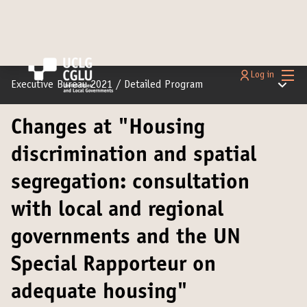
Main
Log in
Main m
Executive Bureau 2021
/
Detailed Program
Changes at "Housing
discrimination and spatial
segregation: consultation
with local and regional
governments and the UN
Special Rapporteur on
adequate housing"