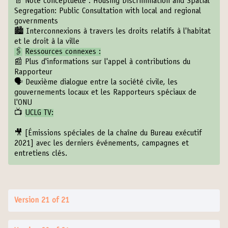
📄 Note conceptuelle :
Housing Discrimination and Spatial
Segregation: Public Consultation with local and regional
governments
🏙
Interconnexions à travers les droits relatifs à l'habitat
et le droit à la ville
🖇
Ressources connexes :
📰
Plus d'informations sur l'appel à contributions du
Rapporteur
🗣
Deuxième dialogue entre la société civile, les
gouvernements locaux et les Rapporteurs spéciaux de
l'ONU
📺
UCLG TV:
🎥
[Émissions spéciales de la chaîne du Bureau exécutif
2021]
avec les derniers événements, campagnes et
entretiens clés.
Version 21 of 21