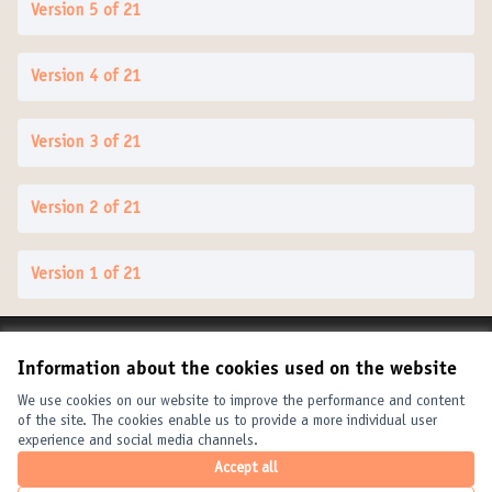
Version 5 of 21
Version 4 of 21
Version 3 of 21
Version 2 of 21
Version 1 of 21
Terms of Service
Information about the cookies used on the website
Cookie settings
United Cities and Local Governments at X
United Cities and Local Governments at Facebook
United Cities and Local Governments at YouTube
We use cookies on our website to improve the performance and content
of the site. The cookies enable us to provide a more individual user
(External link)
(External link)
(External link)
English
experience and social media channels.
Elegir el idioma
Choose language
Choisir la langue
Accept all