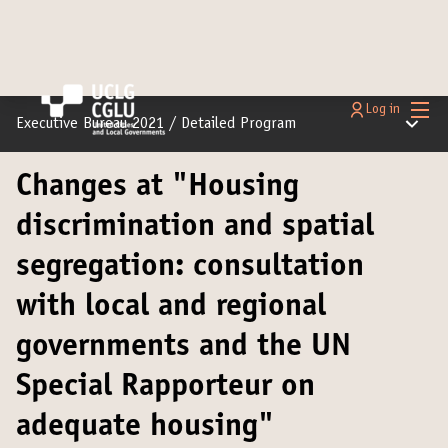
Main
Log in
Main m
Executive Bureau 2021
/
Detailed Program
Changes at "Housing
discrimination and spatial
segregation: consultation
with local and regional
governments and the UN
Special Rapporteur on
adequate housing"