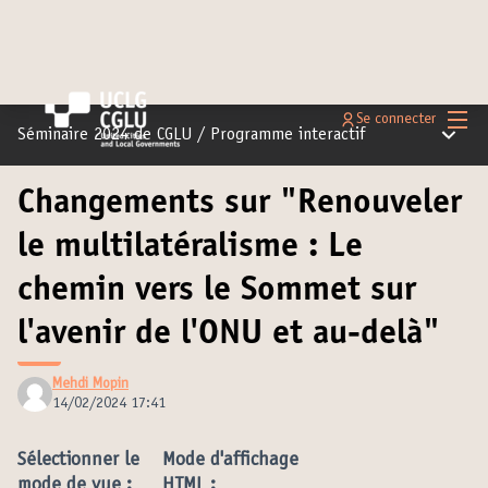
Menu 
Se connecter
Menu pr
Séminaire 2024 de CGLU
/
Programme interactif
Changements sur "Renouveler
le multilatéralisme : Le
chemin vers le Sommet sur
l'avenir de l'ONU et au-delà"
Mehdi Mopin
14/02/2024 17:41
Sélectionner le
Mode d'affichage
mode de vue :
HTML :