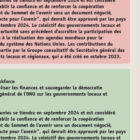
 unies se tiendra en septembre 2024 et est considéré
lir la confiance et de renforcer la coopération
tat du Sommet de l'avenir sera un document négocié,
Pacte pour l'avenir", qui devrait être approuvé par les pays
tembre 2024. Le colelctif des gouvernements locaux et
ortunité sans précédent d'accroître la participation des
 à la réalisation des agendas mondiaux pour le
du système des Nations Unies. Les contributions du
artie par le Groupe consultatif du Secrétaire général des
s locaux et régionaux, qui a été créé en octobre 2023.
skforce
aliser les finances et sauvegarder la démocratie
 général de l'ONU sur les gouvernements locaux et
 unies se tiendra en septembre 2024 et est considéré
lir la confiance et de renforcer la coopération
tat du Sommet de l'avenir sera un document négocié,
Pacte pour l'avenir", qui devrait être approuvé par les pays
tembre 2024. Le colelctif des gouvernements locaux et