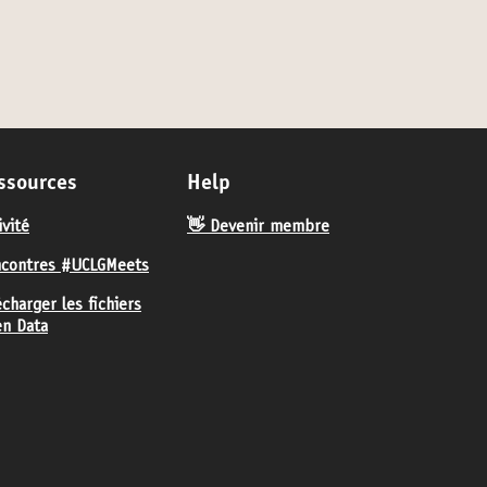
ssources
Help
ivité
👋 Devenir membre
contres #UCLGMeets
écharger les fichiers
n Data