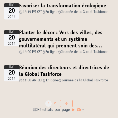
FÉV.
Favoriser la transformation écologique
20
12:15 PM CET
En ligne
Journée de la Global Taskforce
2024
FÉV.
Planter le décor : Vers des villes, des
20
gouvernements et un système
2024
multilatéral qui prennent soin des
personnes, de la démocratie et de notre
12:00 PM CET
En ligne
Journée de la Global Taskforce
planète
FÉV.
Réunion des directeurs et directrices de
20
la Global Taskforce
2024
11:00 AM CET
En ligne
Journée de la Global Taskforce
1
2
Résultats par page :
25