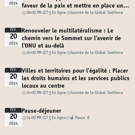
2024
faveur de la paix et mettre en place une
gouvernance solide
18:00 PM CET
En ligne
Journée de la Global Taskforce
FÉV.
Renouveler le multilatéralisme : Le
20
chemin vers le Sommet sur l'avenir de
2024
l'ONU et au-delà
16:00 PM CET
En ligne
Journée de la Global Taskforce
FÉV.
Villes et territoires pour l'égalité : Placer
20
les droits humains et les services publics
2024
locaux au centre
15:00 PM CET
En ligne
Journée de la Global Taskforce
FÉV.
Pause-déjeuner
20
14:00 PM CET
En ligne
🍎 Pause 🥤
2024