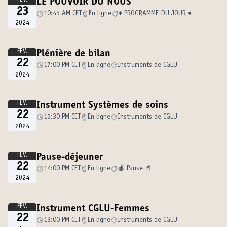
FÉV.
LE POUVOIR DU NOUS
23
10:45 AM CET
En ligne
♦️ PROGRAMME DU JOUR ♦️
2024
FÉV.
Plénière de bilan
22
17:00 PM CET
En ligne
Instruments de CGLU
2024
FÉV.
Instrument Systèmes de soins
22
15:30 PM CET
En ligne
Instruments de CGLU
2024
FÉV.
Pause-déjeuner
22
14:00 PM CET
En ligne
🍎 Pause 🥤
2024
FÉV.
Instrument CGLU-Femmes
22
13:00 PM CET
En ligne
Instruments de CGLU