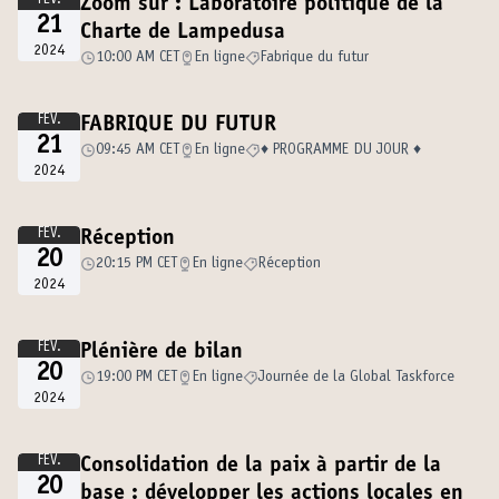
FÉV.
Zoom sur : Laboratoire politique de la
21
Charte de Lampedusa
2024
10:00 AM CET
En ligne
Fabrique du futur
FÉV.
FABRIQUE DU FUTUR
21
09:45 AM CET
En ligne
♦️ PROGRAMME DU JOUR ♦️
2024
FÉV.
Réception
20
20:15 PM CET
En ligne
Réception
2024
FÉV.
Plénière de bilan
20
19:00 PM CET
En ligne
Journée de la Global Taskforce
2024
FÉV.
Consolidation de la paix à partir de la
20
base : développer les actions locales en