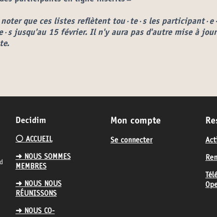
(S'ouvre dans un nouvel
 noter que ces listes reflètent tou·te·s les participant·e
e·s jusqu'au 15 février. Il n'y aura pas d'autre mise à jou
te.
Decidim
Mon compte
Re
⚪️ ACCUEIL
Se connecter
Act
➜ NOUS SOMMES
Ren
nd
MEMBRES
Tél
➜ NOUS NOUS
Ope
RÉUNISSONS
➜ NOUS CO-