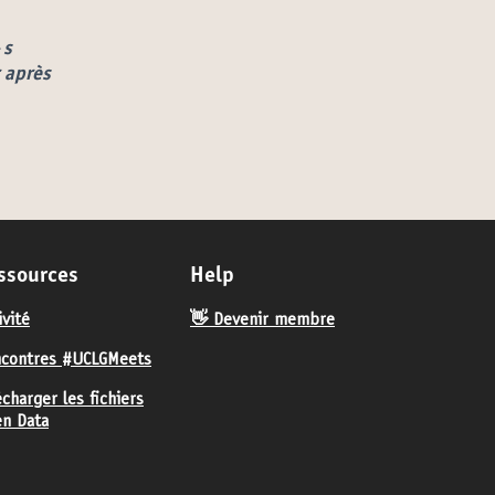
 onglet)
·s
r après
ssources
Help
ivité
👋 Devenir membre
contres #UCLGMeets
écharger les fichiers
n Data