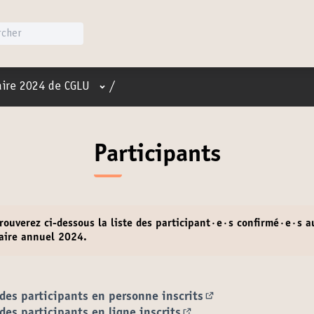
Menu utilisateur
ire 2024 de CGLU
/
Participants
rouverez ci-dessous la
liste des participant·e·s confirmé·e·s
a
aire annuel 2024.
 des participants en personne inscrits
(S'ouvre dans un no
 des participants en ligne inscrits