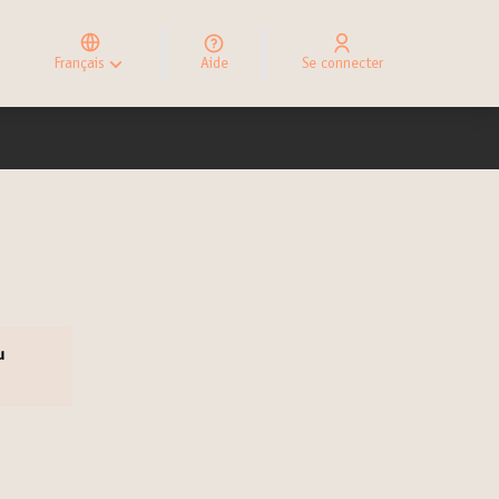
Elegir el idioma
Choose language
Français
Aide
Se connecter
Choisir la langue
u
uvel onglet)