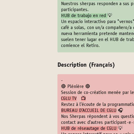
Nuestros sherpas responden a sus pr
participantes.
HUB de trabajo en red
💡
Un espacio interactivo para "vernos"
café a solas, con un/a compañero/a 
nueva herramienta pretende mantener 
suelen tener lugar en el HUB de tra
comience el Retiro.
Description (Français)
-
🔴 Plénière 🔴
Session de co-création menée par le
CGLU TV
📺
Restez à l'écoute de la programmati
BUREAU D’ACCUEIL DE CGLU
🎧
Nos Sherpas répondent à vos questio
contact avec d'autres participant·e·
HUB de réseautage de CGLU
💡