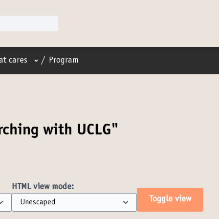
User menu
at cares
/
Program
rching with UCLG"
HTML view mode:
Toggle view