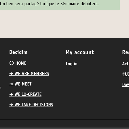
Un lien sera partagé lorsque le Séminaire débutera.
Decidim
My account
Re
⚪️ HOME
Log in
Act
➜ WE ARE MEMBERS
#UC
➜ WE MEET
Dow
.
➜ WE CO-CREATE
➜ WE TAKE DECISIONS