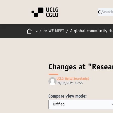
Home
Main menu
/
➜ WE MEET
/
A global community th
Changes at "Resea
UCLG World Secretariat
09/02/2021 16:55
Compare view mode: