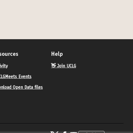
sources
Help
ivity
👋 Join UCLG
LGMeets Events
nload Open Data files