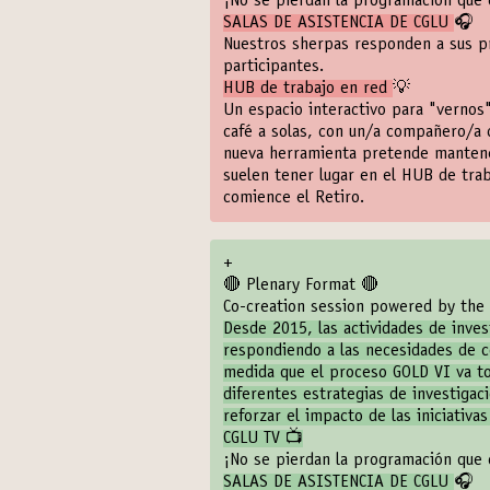
¡No se pierdan la programación que
SALAS DE ASISTENCIA DE CGLU
🎧
Nuestros sherpas responden a sus pr
participantes.
HUB de trabajo en red
💡
Un espacio interactivo para "vernos"
café a solas, con un/a compañero/a 
nueva herramienta pretende mantener 
suelen tener lugar en el HUB de tra
comience el Retiro.
+
🔴 Plenary Format 🔴
Co-creation session powered by the 
Desde 2015, las actividades de inves
respondiendo a las necesidades de 
medida que el proceso GOLD VI va to
diferentes estrategias de investigac
reforzar el impacto de las iniciativas
CGLU TV 📺
¡No se pierdan la programación que
SALAS DE ASISTENCIA DE CGLU
🎧