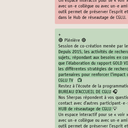
Un espace interactif pour se « voir 
avec un·e collègue ou avec un·e ami
outil permet de préserver l'esprit e
dans le Hub de réseautage de CGLU. 
+
🔴 Plénière 🔴
Session de co-création menée par le
Depuis 2015, les activités de reche
sujets, répondant aux besoins en co
que l’élaboration du rapport GOLD VI
les différentes stratégies de recher
partenaires pour renforcer l'impact d
CGLU TV
📺
Restez à l'écoute de la programmati
BUREAU D’ACCUEIL DE CGLU
🎧
Nos Sherpas répondent à vos questio
contact avec d'autres participant·e·
HUB de réseautage de CGLU
💡
Un espace interactif pour se « voir 
avec un·e collègue ou avec un·e ami
outil permet de préserver l'esprit e