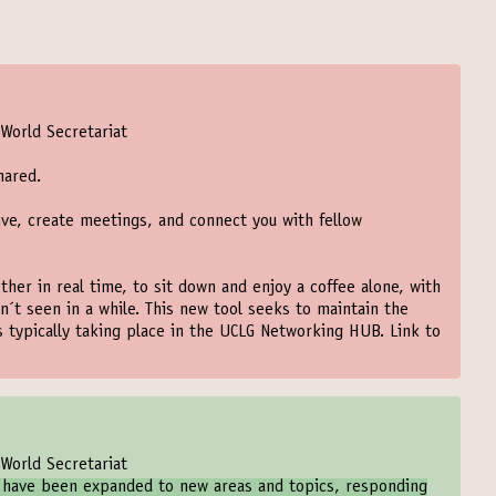
World Secretariat
hared.
ive, create meetings, and connect you with fellow
ther in real time, to sit down and enjoy a coffee alone, with
n´t seen in a while. This new tool seeks to maintain the
ns typically taking place in the UCLG Networking HUB. Link to
World Secretariat
s have been expanded to new areas and topics, responding