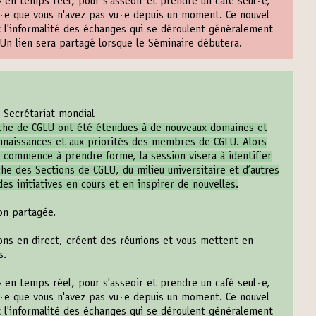
» en temps réel, pour s'asseoir et prendre un café seul·e,
·e que vous n'avez pas vu·e depuis un moment. Ce nouvel
t l'informalité des échanges qui se déroulent généralement
Un lien sera partagé lorsque le Séminaire débutera.
 Secrétariat mondial
rche de CGLU ont été étendues à de nouveaux domaines et
nnaissances et aux priorités des membres de CGLU. Alors
 commence à prendre forme, la session visera à identifier
che des Sections de CGLU, du milieu universitaire et d’autres
es initiatives en cours et en inspirer de nouvelles.
on partagée.
ns en direct, créent des réunions et vous mettent en
s.
» en temps réel, pour s'asseoir et prendre un café seul·e,
·e que vous n'avez pas vu·e depuis un moment. Ce nouvel
t l'informalité des échanges qui se déroulent généralement