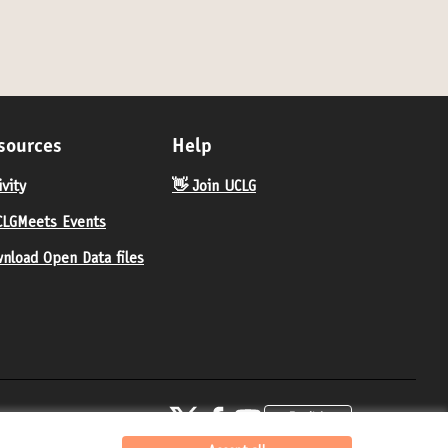
sources
Help
ivity
👋 Join UCLG
LGMeets Events
nload Open Data files
United Cities and Local Governments at X
United Cities and Local Governments at Fa
United Cities and Local Governments 
English
Elegir el idioma
Choose langua
(External link)
(External link)
(External link)