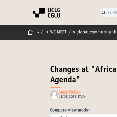
Home
Main menu
/
➜ WE MEET
/
A global community th
Changes at "Africa
Agenda"
Carole Morillon
01/02/2021 17:34
Compare view mode: