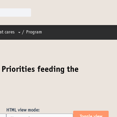
User menu
at cares
/
Program
 Priorities feeding the
HTML view mode: