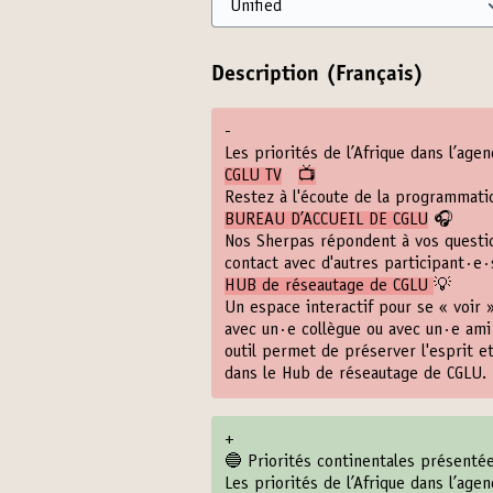
Description (Français)
-
Les priorités de l’Afrique dans l’age
CGLU TV
📺
Restez à l'écoute de la programmati
BUREAU D’ACCUEIL DE CGLU
🎧
Nos Sherpas répondent à vos questio
contact avec d'autres participant·e·
HUB de réseautage de CGLU
💡
Un espace interactif pour se « voir 
avec un·e collègue ou avec un·e ami
outil permet de préserver l'esprit e
dans le Hub de réseautage de CGLU. 
+
🔵 Priorités continentales présenté
Les priorités de l’Afrique dans l’age