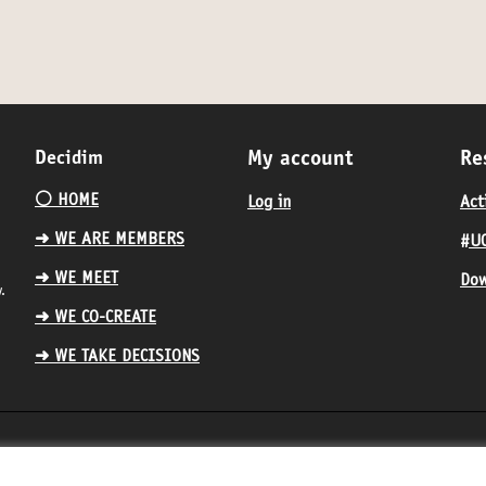
Decidim
My account
Re
⚪️ HOME
Log in
Act
➜ WE ARE MEMBERS
#UC
➜ WE MEET
Dow
.
➜ WE CO-CREATE
➜ WE TAKE DECISIONS