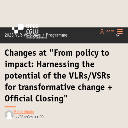
Main
Log in
Main m
2025 VLR-VSR Days
/
Programme
Changes at "From policy to
impact: Harnessing the
potential of the VLRs/VSRs
for transformative change +
Official Closing"
Mehdi Mopin
17/06/2025 11:00