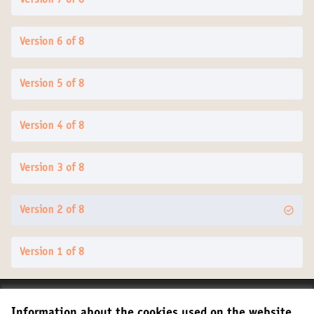
Version 7 of 8
Version 6 of 8
Version 5 of 8
Version 4 of 8
Version 3 of 8
Version 2 of 8
Version 1 of 8
Terms of Service
Information about the cookies used on the website