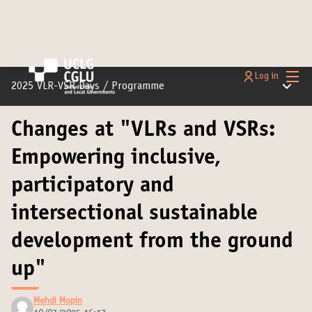
Main
Log in
Main m
2025 VLR-VSR Days
/
Programme
Changes at "VLRs and VSRs:
Empowering inclusive,
participatory and
intersectional sustainable
development from the ground
up"
Mehdi Mopin