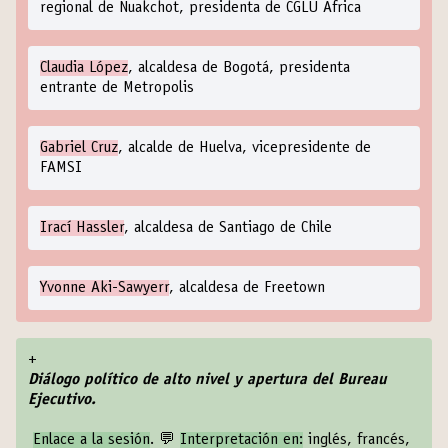
regional de Nuakchot, presidenta de CGLU África
Claudia López
, alcaldesa de Bogotá, presidenta
entrante de Metropolis
Gabriel Cruz
, alcalde de Huelva, vicepresidente de
FAMSI
Irací Hassler
, alcaldesa de Santiago de Chile
Yvonne Aki-Sawyerr
, alcaldesa de Freetown
+
Diálogo político de alto nivel y apertura del Bureau
Ejecutivo.
Enlace a la sesión
. 💬
Interpretación en:
inglés, francés,