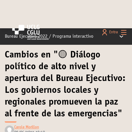
Menú 
Entra
Menú pr
Bureau Ejecutivo 2022
/
Programa interactivo
Cambios en "🟡 Diálogo
político de alto nivel y
apertura del Bureau Ejecutivo:
Los gobiernos locales y
regionales promueven la paz
al frente de las emergencias"
Carole Morillon