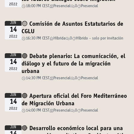
2022
18:00 PM CEST
Presencial
0
Presencial
JUN
🟡 Comisión de Asuntos Estatutarios de
14
CGLU
2022
16:30 PM CEST
Híbrida
0
Híbrido - solo por invitación
JUN
🟣 Debate plenario: La comunicación, el
14
diálogo y el futuro de la migración
2022
urbana
14:30 PM CEST
Presencial
0
Presencial
JUN
🟣 Apertura oficial del Foro Mediterráneo
14
de Migración Urbana
2022
14:00 PM CEST
Presencial
0
Presencial
JUN
🔴 Desarrollo económico local para una