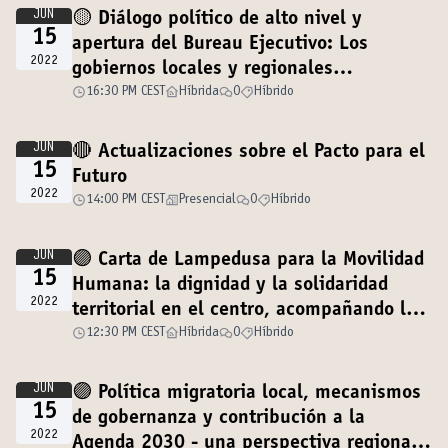
JUN
🟡 Diálogo político de alto nivel y
15
apertura del Bureau Ejecutivo: Los
2022
gobiernos locales y regionales
promueven la paz al frente de las
16:30 PM CEST
Híbrida
0
Híbrido
emergencias
JUN
🔴 Actualizaciones sobre el Pacto para el
15
Futuro
2022
14:00 PM CEST
Presencial
0
Híbrido
JUN
🟣 Carta de Lampedusa para la Movilidad
15
Humana: la dignidad y la solidaridad
2022
territorial en el centro, acompañando los
procesos de paz
12:30 PM CEST
Híbrida
0
Híbrido
JUN
🟣 Política migratoria local, mecanismos
15
de gobernanza y contribución a la
2022
Agenda 2030 - una perspectiva regional