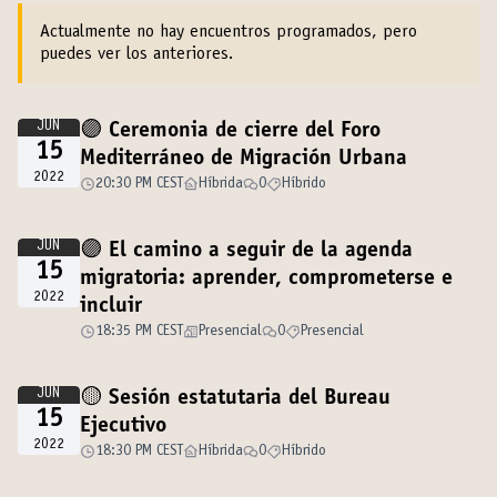
Actualmente no hay encuentros programados, pero
puedes ver los anteriores.
JUN
🟣 Ceremonia de cierre del Foro
15
Mediterráneo de Migración Urbana
2022
20:30 PM CEST
Híbrida
0
Híbrido
JUN
🟣 El camino a seguir de la agenda
15
migratoria: aprender, comprometerse e
2022
incluir
18:35 PM CEST
Presencial
0
Presencial
JUN
🟡 Sesión estatutaria del Bureau
15
Ejecutivo
2022
18:30 PM CEST
Híbrida
0
Híbrido