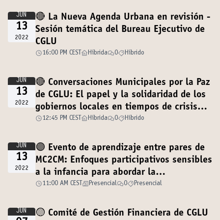
JUN
🔴 La Nueva Agenda Urbana en revisión -
13
Sesión temática del Bureau Ejecutivo de
2022
CGLU
16:00 PM CEST
Híbrida
0
Híbrido
JUN
🔴 Conversaciones Municipales por la Paz
13
de CGLU: El papel y la solidaridad de los
2022
gobiernos locales en tiempos de crisis
internacional
12:45 PM CEST
Híbrida
0
Híbrido
JUN
🟣 Evento de aprendizaje entre pares de
13
MC2CM: Enfoques participativos sensibles
2022
a la infancia para abordar la
discriminación y la xenofobia
11:00 AM CEST
Presencial
0
Presencial
JUN
🟡 Comité de Gestión Financiera de CGLU