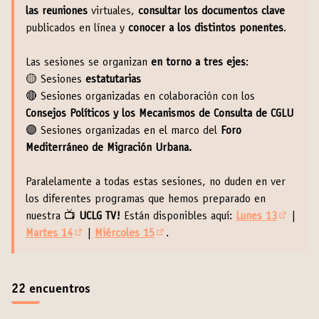
las reuniones
virtuales,
consultar los documentos
clave
publicados en línea y
conocer a los distintos ponentes
.
Las sesiones se organizan
en torno a tres ejes
:
🟡 Sesiones
estatutarias
🔴 Sesiones organizadas en colaboración con los
Consejos Políticos y los Mecanismos de Consulta de CGLU
🟣 Sesiones organizadas en el marco del
Foro
Mediterráneo de Migración Urbana.
Paralelamente a todas estas sesiones, no duden en ver
los diferentes programas que hemos preparado en
nuestra 📺
UCLG TV!
Están disponibles aquí:
Lunes 13
|
(Enlace 
Martes 14
|
Miércoles 15
.
(Enlace externo)
(Enlace externo)
22 encuentros