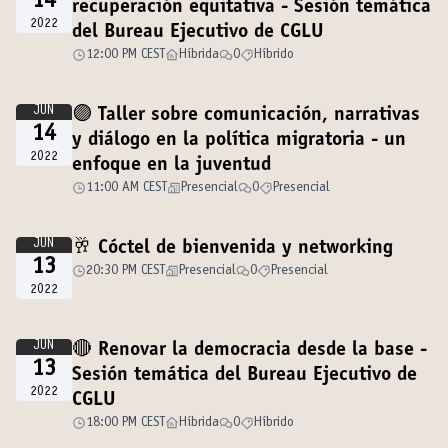
14
recuperación equitativa - Sesión temática
2022
del Bureau Ejecutivo de CGLU
12:00 PM CEST
Híbrida
0
Híbrido
JUN
🟣 Taller sobre comunicación, narrativas
14
y diálogo en la política migratoria - un
2022
enfoque en la juventud
11:00 AM CEST
Presencial
0
Presencial
JUN
🥂 Cóctel de bienvenida y networking
13
20:30 PM CEST
Presencial
0
Presencial
2022
JUN
🔴 Renovar la democracia desde la base -
13
Sesión temática del Bureau Ejecutivo de
2022
CGLU
18:00 PM CEST
Híbrida
0
Híbrido