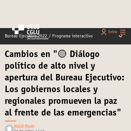
Menú 
Entra
Menú pr
Bureau Ejecutivo 2022
/
Programa interactivo
Cambios en "🟡 Diálogo
político de alto nivel y
apertura del Bureau Ejecutivo:
Los gobiernos locales y
regionales promueven la paz
al frente de las emergencias"
Mehdi Mopin