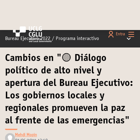
Menú 
Entra
Menú pr
Bureau Ejecutivo 2022
/
Programa interactivo
Cambios en "🟡 Diálogo
político de alto nivel y
apertura del Bureau Ejecutivo:
Los gobiernos locales y
regionales promueven la paz
al frente de las emergencias"
Mehdi Mopin