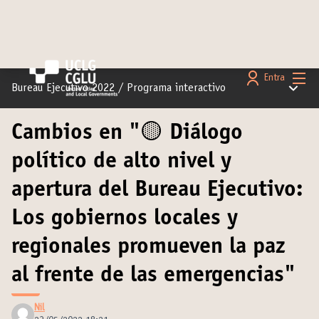
Menú 
Entra
Menú pr
Bureau Ejecutivo 2022
/
Programa interactivo
Cambios en "🟡 Diálogo
político de alto nivel y
apertura del Bureau Ejecutivo:
Los gobiernos locales y
regionales promueven la paz
al frente de las emergencias"
Nil