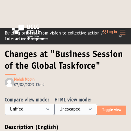
Main
Log in
Building bridges: From vision to collective action
/
Main m
Interactive Program
Changes at "Business Session
of the Global Taskforce"
Mehdi Mopin
07/02/2023 13:09
Compare view mode:
HTML view mode:
Toggle view
Description (English)