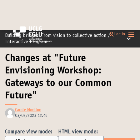
Main
Log in
Building bridges: From vision to collective action
/
Main m
Interactive Program
Changes at "Future
Envisioning Workshop:
Gateways to our Common
Future"
Carole Morillon
03/02/2023 12:45
Compare view mode:
HTML view mode: