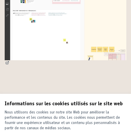
(Lien externe)
Informations sur les cookies utilisés sur le site web
Conditions d'utilisation
Paramètres des cookies
Nous utilisons des cookies sur notre site Web pour améliorer la
United Cities and Local Governments sur X
United Cities and Local Governments sur Facebook
United Cities and Local Governments sur YouTube
performance et les contenus du site. Les cookies nous permettent de
fournir une expérience utilisateur et un contenu plus personnalisés à
(Lien externe)
(Lien externe)
(Lien externe)
Français
partir de nos canaux de médias sociaux.
Elegir el idioma
Choose language
Choisir la langue