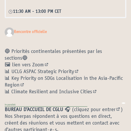
11:30 AM
-
13:00 PM CET
Rencontre officielle
🔵 Priorités continentales présentées par les
sections🔵
🖼️ lien vers Zoom
(Lien externe)
📊
UCLG ASPAC Strategic Priority
(Lien externe)
📊
Key Priority on SDGs Localisation in the Asia-Pacific
Region
(Lien externe)
📊
Climate Resilient and Inclusive Cities
(Lien externe)
BUREAU D’ACCUEIL DE CGLU
🎧 (
cliquez pour entrer
)
(Lien 
Nos Sherpas répondent à vos questions en direct,
créent des réunions et vous mettent en contact avec
d'autres participant·e·s.