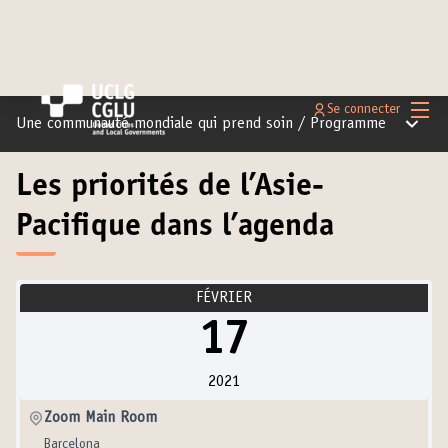
Menu 
Se connecter
Menu pr
Une communauté mondiale qui prend soin
/
Programme
Les priorités de l’Asie-
Pacifique dans l’agenda
FÉVRIER
17
2021
Zoom Main Room
Barcelona