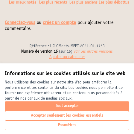
Les mieux notés
Les plus récents
Les plus anciens
Les plus débattus
Connectez-vous
ou
créez un compte
pour ajouter votre
commentaire.
Référence : UCLGMeets-MEET-2021-01-1753
Numéro de version 16
(sur 16)
voir les autres versions
Ajouter au calendrier
Informations sur les cookies utilisés sur le site web
Conditions d'utilisation
Paramètres des cookies
Nous utilisons des cookies sur notre site Web pour améliorer la
United Cities and Local Governments sur X
United Cities and Local Governments sur Facebook
United Cities and Local Governments sur YouTube
performance et les contenus du site. Les cookies nous permettent de
fournir une expérience utilisateur et un contenu plus personnalisés à
(Lien externe)
(Lien externe)
(Lien externe)
Français
partir de nos canaux de médias sociaux.
Elegir el idioma
Choose language
Choisir la langue
Tout accepter
Accepter seulement les cookies essentiels
Licence Crea
(Lien externe
Paramètres
(Lien externe)
Site réalisé grâce au
logiciel libre Decidim
.
(Lien externe)