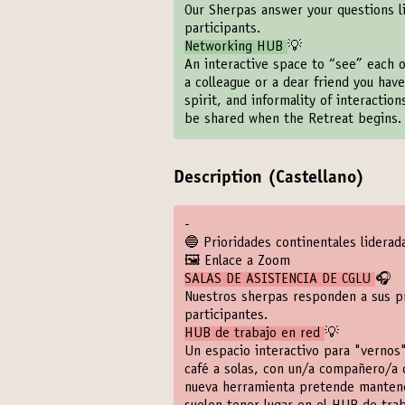
Our Sherpas answer your questions l
participants.
Networking HUB
💡
An interactive space to “see” each o
a colleague or a dear friend you have
spirit, and informality of interactio
be shared when the Retreat begins.
Description (Castellano)
-
🔵 Prioridades continentales lidera
🖼️ Enlace a Zoom
SALAS DE ASISTENCIA DE CGLU
🎧
Nuestros sherpas responden a sus pr
participantes.
HUB de trabajo en red
💡
Un espacio interactivo para "vernos"
café a solas, con un/a compañero/a 
nueva herramienta pretende mantener 