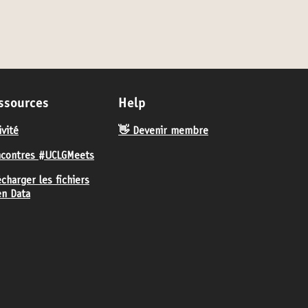
ssources
Help
ivité
👋 Devenir membre
contres #UCLGMeets
écharger les fichiers
n Data