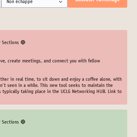
Basculer l’affichage
y Sections 🔵
ive, create meetings, and connect you with fellow
ther in real time, to sit down and enjoy a coffee alone, with
n´t seen in a while. This new tool seeks to maintain the
ns typically taking place in the UCLG Networking HUB. Link to
y Sections 🔵