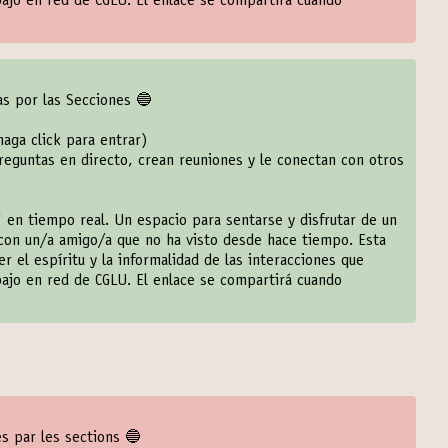
bajo en red de CGLU. El enlace se compartirá cuando
das por las Secciones 🔵
haga click para entrar
)
eguntas en directo, crean reuniones y le conectan con otros
 en tiempo real. Un espacio para sentarse y disfrutar de un
con un/a amigo/a que no ha visto desde hace tiempo. Esta
el espíritu y la informalidad de las interacciones que
bajo en red de CGLU. El enlace se compartirá cuando
es par les sections 🔵