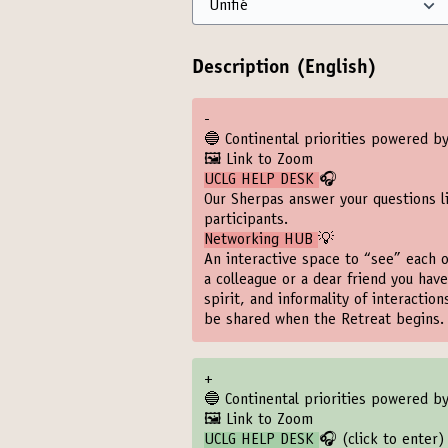
Description (English)
-
🔵 Continental priorities powered b
🖼️ Link to Zoom
UCLG HELP DESK
🎧
Our Sherpas answer your questions l
participants.
Networking HUB
💡
An interactive space to “see” each o
a colleague or a dear friend you have
spirit, and informality of interactio
be shared when the Retreat begins.
+
🔵 Continental priorities powered b
🖼️ Link to Zoom
UCLG HELP DESK
🎧 (
click to enter
)