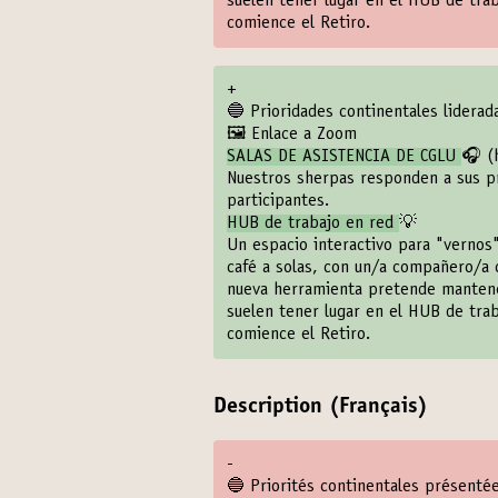
suelen tener lugar en el HUB de tra
comience el Retiro.
+
🔵 Prioridades continentales lidera
🖼️ Enlace a Zoom
SALAS DE ASISTENCIA DE CGLU
🎧 (
Nuestros sherpas responden a sus pr
participantes.
HUB de trabajo en red
💡
Un espacio interactivo para "vernos"
café a solas, con un/a compañero/a 
nueva herramienta pretende mantener 
suelen tener lugar en el HUB de tra
comience el Retiro.
Description (Français)
-
🔵 Priorités continentales présenté