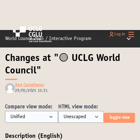
Main
Log in
Main m
World Council 2025
/
Interactive Program
Changes at "🟡 UCLG World
Council"
Xavi Castellanos
29/05/2025 15:31
Compare view mode:
HTML view mode:
Toggle view
Description (English)