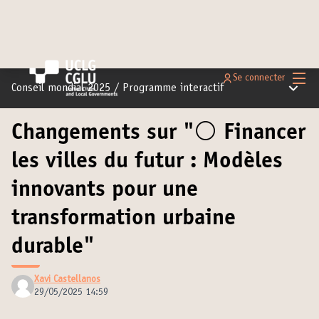
Menu 
Se connecter
Menu pr
Conseil mondial 2025
/
Programme interactif
Changements sur "⚪️ Financer
les villes du futur : Modèles
innovants pour une
transformation urbaine
durable"
Xavi Castellanos
29/05/2025 14:59