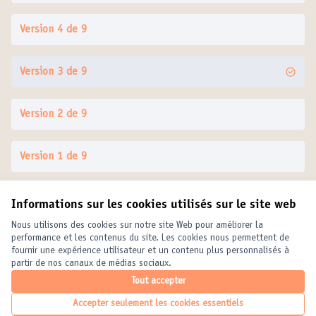
Version 4 de 9
Version 3 de 9
Version 2 de 9
Version 1 de 9
Informations sur les cookies utilisés sur le site web
Conditions d'utilisation
Paramètres des cookies
Nous utilisons des cookies sur notre site Web pour améliorer la
United Cities and Local Governments sur X
United Cities and Local Governments sur Facebook
United Cities and Local Governments sur YouTube
performance et les contenus du site. Les cookies nous permettent de
fournir une expérience utilisateur et un contenu plus personnalisés à
(Lien externe)
(Lien externe)
(Lien externe)
Français
partir de nos canaux de médias sociaux.
Elegir el idioma
Choose language
Choisir la langue
Tout accepter
Accepter seulement les cookies essentiels