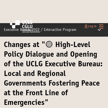
Main
Log in
Main m
Executive Bureau 2022
/
Interactive Program
Changes at "🟡 High-Level
Policy Dialogue and Opening
of the UCLG Executive Bureau:
Local and Regional
Governments Fostering Peace
at the Front Line of
Emergencies"