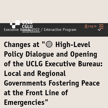
Main
Log in
Main m
Executive Bureau 2022
/
Interactive Program
Changes at "🟡 High-Level
Policy Dialogue and Opening
of the UCLG Executive Bureau:
Local and Regional
Governments Fostering Peace
at the Front Line of
Emergencies"