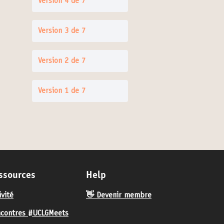
Version 4 de 7
Version 3 de 7
Version 2 de 7
Version 1 de 7
ssources
Help
ivité
👋 Devenir membre
contres #UCLGMeets