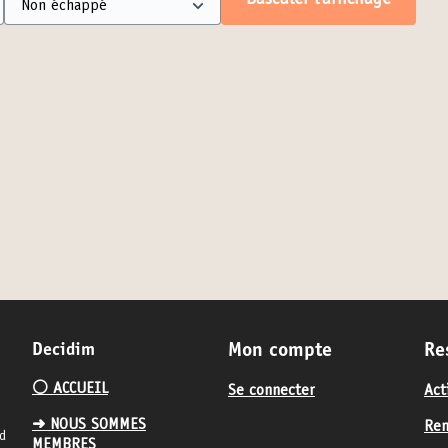
Basculer l’affichage
Decidim
Mon compte
Re
⚪️ ACCUEIL
Se connecter
Act
➜ NOUS SOMMES
Ren
nd
MEMBRES