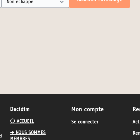
Basculer l’affichage
Decidim
Mon compte
Re
⚪️ ACCUEIL
Se connecter
Act
➜ NOUS SOMMES
Ren
nd
MEMBRES