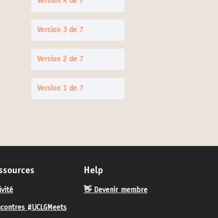
Version 4 de 7
Version 3 de 7
Version 2 de 7
Version 1 de 7
ssources
Help
ivité
👋 Devenir membre
contres #UCLGMeets