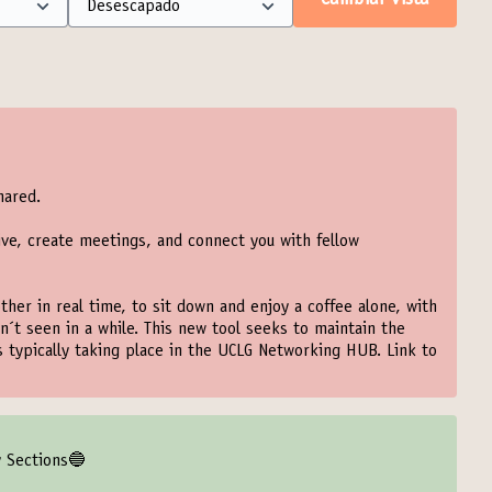
Cambiar vista
hared.
ive, create meetings, and connect you with fellow
ther in real time, to sit down and enjoy a coffee alone, with
n´t seen in a while. This new tool seeks to maintain the
ns typically taking place in the UCLG Networking HUB. Link to
y Sections🔵