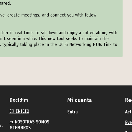
hared.
ive, create meetings, and connect you with fellow
ther in real time, to sit down and enjoy a coffee alone, with
n´t seen in a while. This new tool seeks to maintain the
ns typically taking place in the UCLG Networking HUB. Link to
Decidim
Mi cuenta
Re
⚪️ INICIO
Entra
Act
➜ NOSOTRAS SOMOS
Eve
al
MIEMBROS