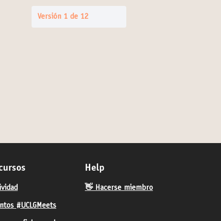
Versión 1 de 12
cursos
Help
ividad
👋 Hacerse miembro
ntos #UCLGMeets