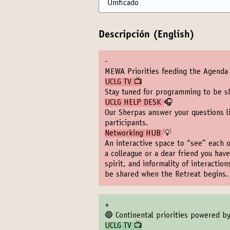
Descripción (English)
-
MEWA Priorities feeding the Agenda
UCLG TV 📺
Stay tuned for programming to be s
UCLG HELP DESK
🎧
Our Sherpas answer your questions l
participants.
Networking HUB
💡
An interactive space to “see” each o
a colleague or a dear friend you have
spirit, and informality of interactio
be shared when the Retreat begins.
+
🔵 Continental priorities powered b
UCLG TV 📺