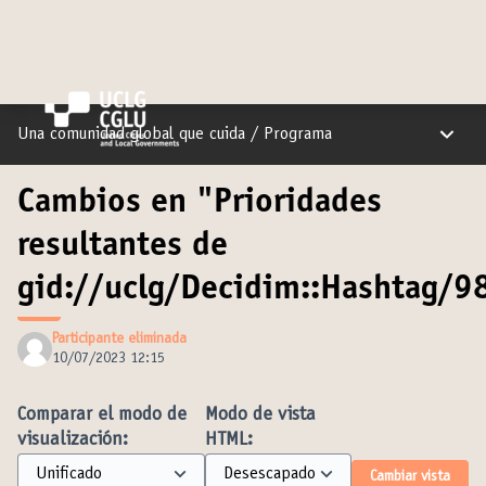
Menú pr
Una comunidad global que cuida
/
Programa
Cambios en "Prioridades
resultantes de
gid://uclg/Decidim::Hashtag/98
Participante eliminada
10/07/2023 12:15
Comparar el modo de
Modo de vista
visualización:
HTML:
Cambiar vista