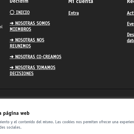
Decidim
Mi cuenta
Re
⚪️ INICIO
Entra
Act
➜ NOSOTRAS SOMOS
Eve
al
MIEMBROS
Des
➜ NOSOTRAS NOS
dat
REUNIMOS
➜ NOSOTRAS CO-CREAMOS
➜ NOSOTRAS TOMAMOS
DECISIONES
la página web
miento y el contenido del mismo. Las cookies nos permiten ofrecer una experien
des sociales.