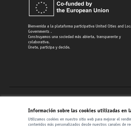
Bienvenida a la plataforma participativa United Cities and Loc
Governments .
Construyamos una sociedad más abierta, transparente y
colaborativa.
Únete, participa y decide.
Términos y condiciones de uso
Configuración de cookies
Información sobre las cookies utilizadas en 
Utilizamos cookies en nuestro sitio web para mejorar el rendi
contenidos más personalizados desde nuestros canales de re
(Enlace externo)
Web creada con
software libre
.