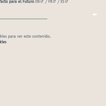
Pacto para el Futuro
EN
/
FR
/
ES
(Enlace externo)
(Enlace externo)
(Enlace externo)
okies para ver este contenido.
kies