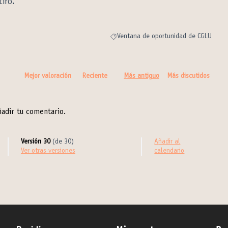
iro.
Ventana de oportunidad de CGLU
Resultados al filtrar por la categoría: 
Mejor valoración
Reciente
Más antiguo
Más discutidos
adir tu comentario.
Versión 30
(de 30)
Añadir al
ver otras versiones
calendario