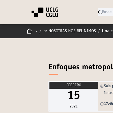
Inicio
Menú principal
/
➜ NOSOTRAS NOS REUNIMOS
/
Una c
Enfoques metropoli
FEBRERO
Sala 
15
Barce
17:4
2021