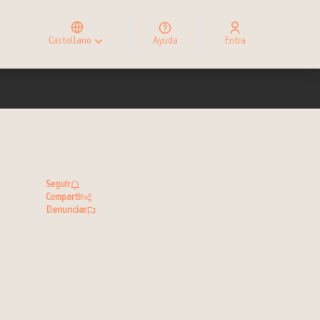
Elegir el idioma
Choose language
Castellano
Ayuda
Entra
Choisir la langue
Seguir
Compartir
Denunciar