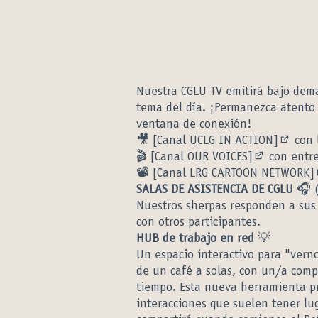
Nuestra CGLU TV emitirá bajo dema
tema del día. ¡Permanezca atento 
ventana de conexión!
🎥
[Canal UCLG IN ACTION]
con l
(Enlace
🎬
[Canal OUR VOICES]
con entrev
(Enlace ext
📽️
[Canal LRG CARTOON NETWORK]
SALAS DE ASISTENCIA DE CGLU
🎧 
Nuestros sherpas responden a sus 
con otros participantes.
HUB de trabajo en red
💡
Un espacio interactivo para "verno
de un café a solas, con un/a com
tiempo. Esta nueva herramienta pr
interacciones que suelen tener lu