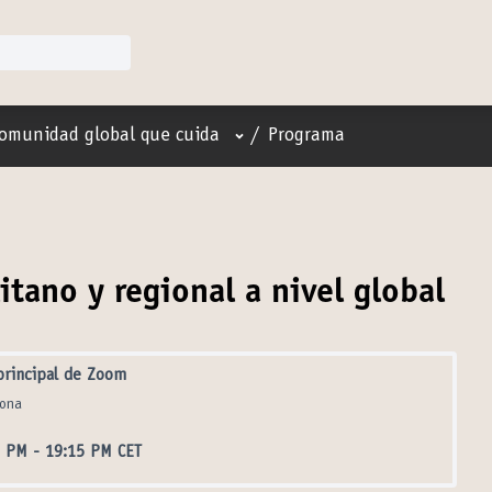
Menú de usuario
omunidad global que cuida
/
Programa
tano y regional a nivel global
principal de Zoom
lona
5 PM
-
19:15 PM CET