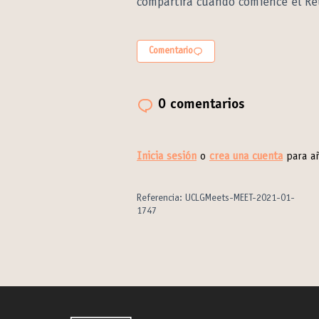
compartirá cuando comience el Ret
Comentario
0 comentarios
Inicia sesión
o
crea una cuenta
para añ
Referencia: UCLGMeets-MEET-2021-01-
1747