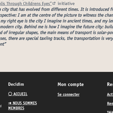
lis Through Childrens Eyes”
initiative
(Lien externe)
a city that has evolved from different times. It is introduced f
rspective: I am at the centre of the picture to witness the cha
 my right eye is the city I imagine in ancient times, and my le
 modern city. Behind me is how I imagine the future city: buil
 of irregular shapes, the main means of transport is solar-po
ses, there are special taxiing tracks, the transportation is very
nt”
Decidim
Mon compte
Re
⚪️ ACCUEIL
Se connecter
Act
➜ NOUS SOMMES
Ren
nd
MEMBRES
Tél