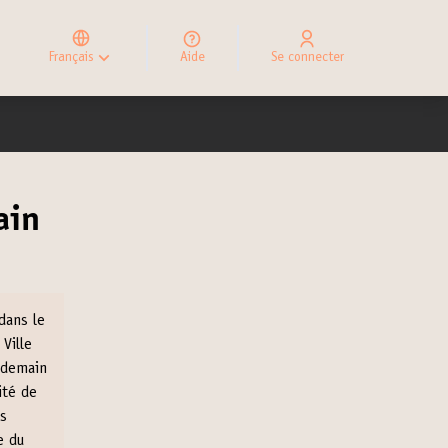
Elegir el idioma
Choose language
Français
Aide
Se connecter
Choisir la langue
ain
dans le
Ville
e demain
ité de
ès
e du