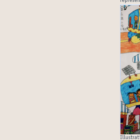
represen
Illustra