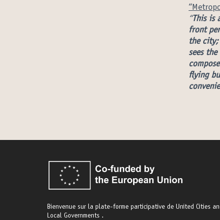
“Metropo
“
This is 
front pe
the city;
sees the
composed
flying bu
convenie
Bienvenue sur la plate-forme participative de United Cities a
Local Governments .