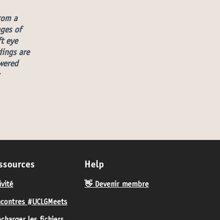
rom a
nges of
ft eye
dings are
wered
ssources
Help
ivité
👋 Devenir membre
contres #UCLGMeets
écharger les fichiers