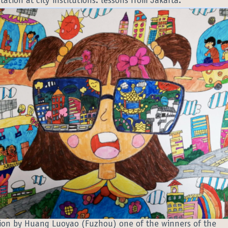
tation at city institutions: lessons from Jakarta.
tion by Huang Luoyao (Fuzhou) one of the winners of the