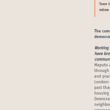
Town H
même j
The comm
democrat
Working 
have bro
communit
Maputo a
through 
and prac
London: 
past tha
housing 
Democrat
neighbor