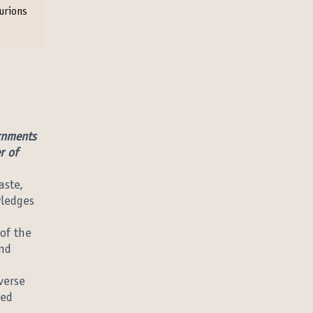
urions
ernments
r of
aste,
wledges
of the
and
verse
ced