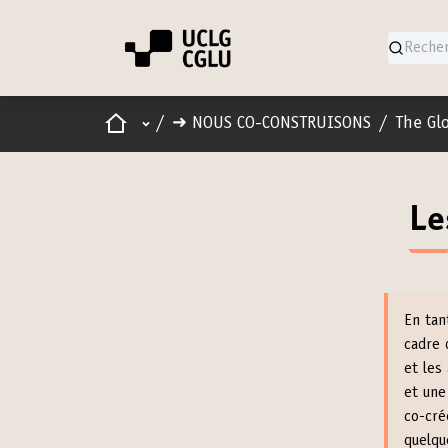
Accueil
Menu principal
/
➜ NOUS CO-CONSTRUISONS
/
The Gl
Le
En tan
cadre 
et les
et une
co-cré
quelqu