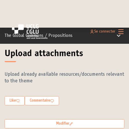
Menu 
Se connecter
Menu pr
The Global Commons
/
Propositions
Upload attachments
Upload already available resources/documents relevant
to the theme
Like
Commentaire
Modifier