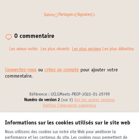
Partager
Signaler
Suivre
0 commentaire
Les mieux notés
Les plus récents
Les plus anciens
Les plus débattus
Connectez-vous
ou
créez un compte
pour ajouter votre
commentaire.
Référence : UCLGMeets-PROP-2022-01-29799
Numéro de version 2
(sur 2)
voir les autres versions
Vérifiez l'empreinte numérique
Informations sur les cookies utilisés sur le site web
Conditions d'utilisation
Paramètres des cookies
Nous utilisons des cookies sur notre site Web pour améliorer la
United Cities and Local Governments sur X
United Cities and Local Governments sur Facebook
United Cities and Local Governments sur YouTube
performance et les contenus du site. Les cookies nous permettent de