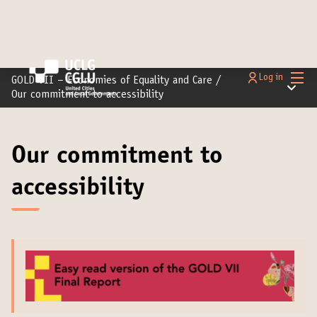
Main
Log in
GOLD VII – Economies of Equality and Care
/
Main m
Our commitment to accessibility
Our commitment to
accessibility