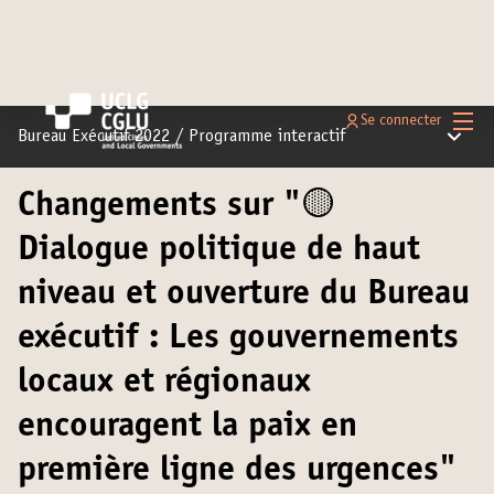
Menu 
Se connecter
Menu pr
Bureau Exécutif 2022
/
Programme interactif
Changements sur "🟡
Dialogue politique de haut
niveau et ouverture du Bureau
exécutif : Les gouvernements
locaux et régionaux
encouragent la paix en
première ligne des urgences"