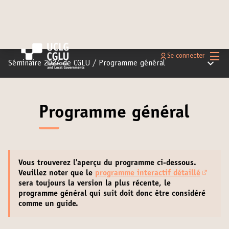
Menu 
Se connecter
Menu pr
Séminaire 2024 de CGLU
/
Programme général
Programme général
Vous trouverez l'aperçu du programme ci-dessous.
Veuillez noter que le
programme interactif détaillé
(S'ouvr
sera toujours la version la plus récente
, le
programme général qui suit doit donc être considéré
comme un guide.