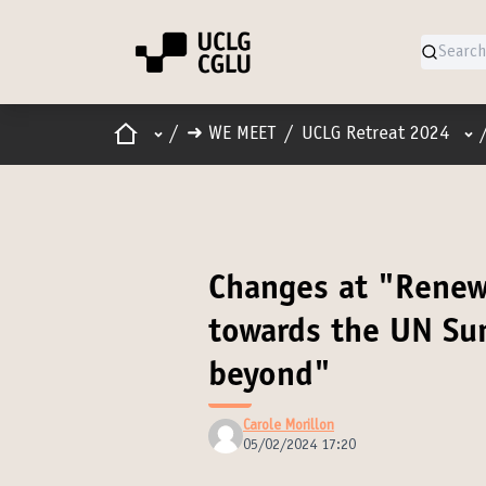
Home
Main menu
Use
/
➜ WE MEET
/
UCLG Retreat 2024
Changes at "Renew
towards the UN Su
beyond"
Carole Morillon
05/02/2024 17:20