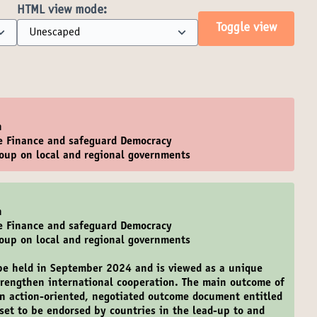
HTML view mode:
Toggle view
n
ze Finance and safeguard Democracy
roup on local and regional governments
n
ze Finance and safeguard Democracy
roup on local and regional governments
be held in September 2024 and is viewed as a unique
strengthen international cooperation. The main outcome of
an action-oriented, negotiated outcome document entitled
 set to be endorsed by countries in the lead-up to and