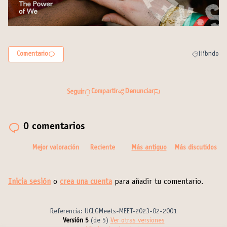
Comentario
Híbrido
Resultados a
Compartir
Denunciar
Seguir
0 comentarios
Mejor valoración
Reciente
Más antiguo
Más discutidos
Inicia sesión
o
crea una cuenta
para añadir tu comentario.
Referencia: UCLGMeets-MEET-2023-02-2001
Versión 5
(de 5)
ver otras versiones