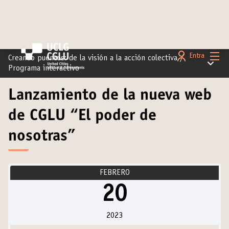
Menú 
Entra
Creando puentes: de la visión a la acción colectiva
/
Menú pr
Programa interactivo
Lanzamiento de la nueva web
de CGLU “El poder de
nosotras”
FEBRERO
20
2023