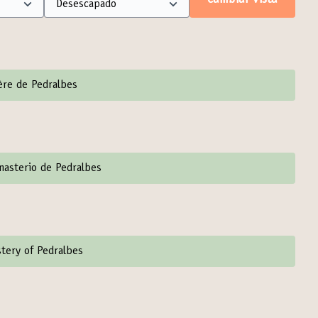
Cambiar vista
tère de Pedralbes
onasterio de Pedralbes
stery of Pedralbes