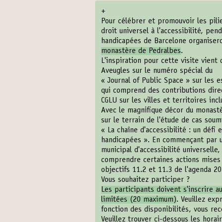
+
Pour célébrer et promouvoir les pilie
droit universel à l'accessibilité, pe
handicapées de Barcelone organiseron
monastère de Pedralbes
.
L'inspiration pour cette visite vient
Aveugles sur le numéro spécial du
« Journal of Public Space » sur les 
qui comprend des contributions dir
CGLU sur les villes et territoires incl
Avec le magnifique décor du monastè
sur le terrain de l'étude de cas soum
« La chaîne d'accessibilité : un défi
handicapées »
. En commençant par un
municipal d'accessibilité universelle
comprendre certaines actions mises e
objectifs 11.2 et 11.3 de l'agenda 20
Vous souhaitez participer ?
Les participants doivent s'inscrire a
limitées (20 maximum)
. Veuillez exp
fonction des disponibilités, vous re
Veuillez trouver ci-dessous les horair