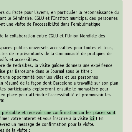
rs du Pacte pour l'avenir, en particulier la reconnaissance du
ndant le Séminaire, CGLU et l'Institut municipal des personnes
t une visite de l'accessibilité dans l'emblématique
 de la collaboration entre CGLU et l'Union Mondiale des
espaces publics universels accessibles pour toutes et tous
,
ectes de représentants de la Communauté de pratiques de
usifs et accessibles.
re de Pedralbes, la visite guidée donnera une expérience
ise par Barcelone dans le Journal sous le titre :
 et une opportunité pour les villes et les personnes
 résumé de la façon dont Barcelone a travaillé sur son plan
, les participants exploreront ensuite le monastère pour
n place pour atteindre l'accessibilité et promouvoir les
30.
u préalable et recevoir une confirmation car les places sont
rimer votre intérêt et vous inscrire à la visite
ici
! En
cevrez un message de confirmation pour la visite.
es de la visite :