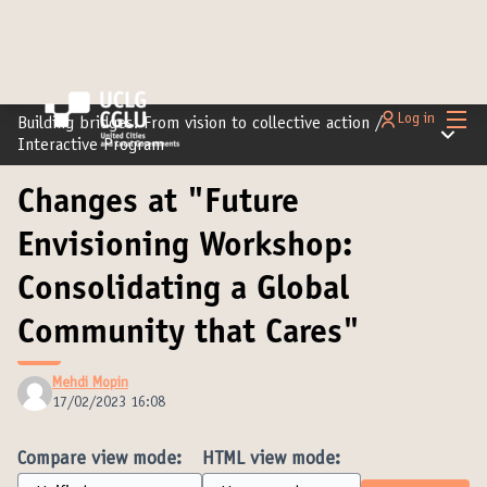
Main
Log in
Building bridges: From vision to collective action
/
Main m
Interactive Program
Changes at "Future
Envisioning Workshop:
Consolidating a Global
Community that Cares"
Mehdi Mopin
17/02/2023 16:08
Compare view mode:
HTML view mode: