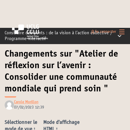
Menu 
Se connecter
Construire des ponts : de la vision à l’action collective
/
Menu pr
Programme interactif
Changements sur "Atelier de
réflexion sur l’avenir :
Consolider une communauté
mondiale qui prend soin "
Carole Morillon
07/02/2023 12:39
Sélectionner le
Mode d'affichage
mode de vue :
HTML :